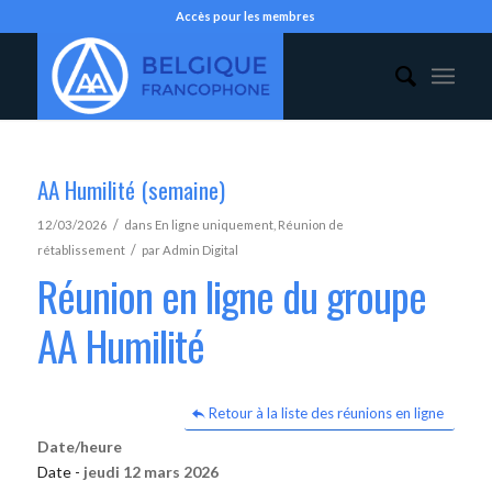
Accès pour les membres
AA Humilité (semaine)
/
12/03/2026
dans
En ligne uniquement
,
Réunion de
/
rétablissement
par
Admin Digital
Réunion en ligne du groupe
AA Humilité
Retour à la liste des réunions en ligne
Date/heure
Date -
jeudi 12 mars 2026