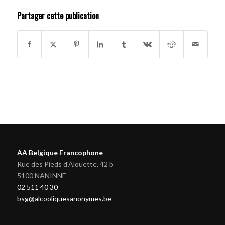
Partager cette publication
AA Belgique Francophone
Rue des Pieds d'Alouette, 42 b
5100 NANINNE
02 511 40 30
bsg@alcooliquesanonymes.be