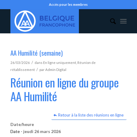
Accès pour les membres
AA Humilité (semaine)
/
26/03/2026
dans
En ligne uniquement
,
Réunion de
/
rétablissement
par
Admin Digital
Réunion en ligne du groupe
AA Humilité
Retour à la liste des réunions en ligne
Date/heure
Date -
jeudi 26 mars 2026