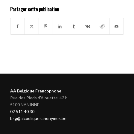
Partager cette publication
AA Belgique Francophone
Rue des Pieds d'Alouette, 42 b
5100 NANINNE
02 511 40 30
bsg@alcooliquesanonymes.be