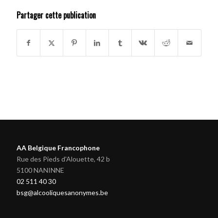
Partager cette publication
AA Belgique Francophone
Rue des Pieds d'Alouette, 42 b
5100 NANINNE
02 511 40 30
bsg@alcooliquesanonymes.be