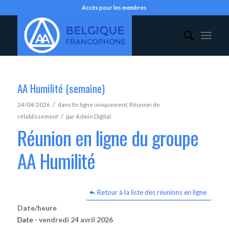
Accès pour les membres
AA Humilité (semaine)
/
24/04/2026
dans
En ligne uniquement
,
Réunion de
/
rétablissement
par
Admin Digital
Réunion en ligne du groupe
AA Humilité
Retour à la liste des réunions en ligne
Date/heure
Date -
vendredi 24 avril 2026