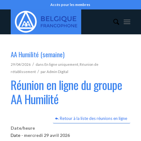
Accès pour les membres
AA Humilité (semaine)
/
29/04/2026
dans
En ligne uniquement
,
Réunion de
/
rétablissement
par
Admin Digital
Réunion en ligne du groupe
AA Humilité
Retour à la liste des réunions en ligne
Date/heure
Date -
mercredi 29 avril 2026