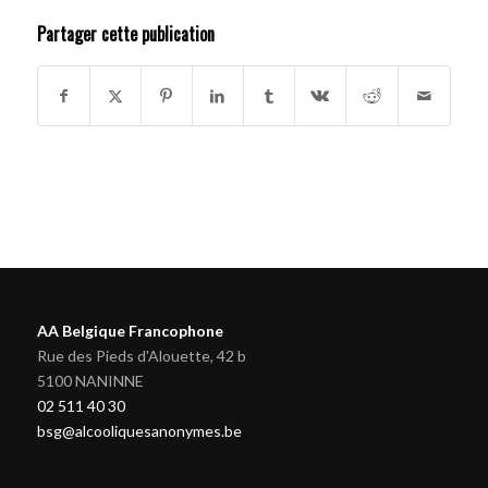
Partager cette publication
AA Belgique Francophone
Rue des Pieds d'Alouette, 42 b
5100 NANINNE
02 511 40 30
bsg@alcooliquesanonymes.be