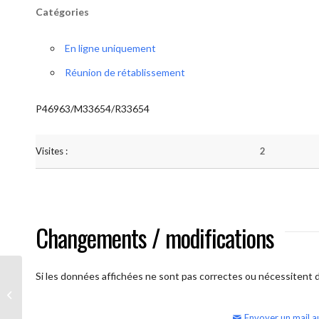
Catégories
En ligne uniquement
Réunion de rétablissement
P46963/M33654/R33654
Visites :
2
Changements / modifications
Si les données affichées ne sont pas correctes ou nécessitent d'
AA Humilité (semaine)
Envoyer un mail a