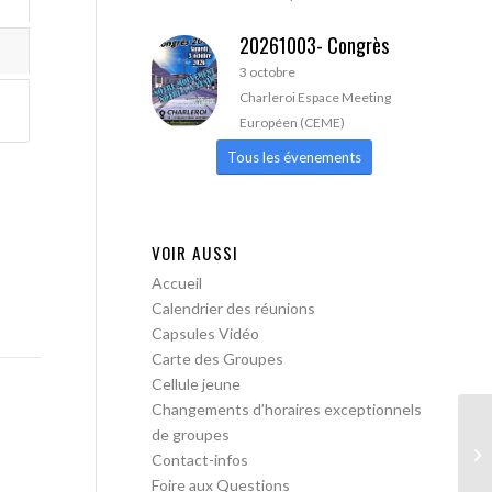
20261003- Congrès
3 octobre
Charleroi Espace Meeting
Européen (CEME)
Tous les évenements
VOIR AUSSI
Accueil
Calendrier des réunions
Capsules Vidéo
Carte des Groupes
Cellule jeune
Changements d’horaires exceptionnels
de groupes
AA
Contact-infos
Foire aux Questions