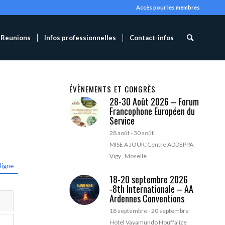
Accès pour les membres
Reunions
Infos professionnelles
Contact-infos
ÉVÈNEMENTS ET CONGRÈS
28-30 Août 2026 – Forum
Francophone Européen du
Service
28 août
-
30 août
MISE A JOUR: Centre ADDEPPA,
Vigy , Moselle
ligne
18-20 septembre 2026
-8th Internationale – AA
Ardennes Conventions
18 septembre
-
20 septembre
Hotel Vayamundo Houffalize