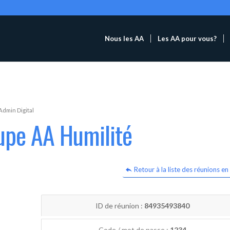
Nous les AA
Les AA pour vous?
Admin Digital
upe AA Humilité
Retour à la liste des réunions en 
ID de réunion :
84935493840
Code / mot de passe :
1234