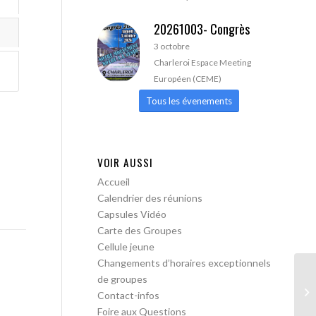
20261003- Congrès
3 octobre
Charleroi Espace Meeting
Européen (CEME)
Tous les évenements
VOIR AUSSI
Accueil
Calendrier des réunions
Capsules Vidéo
Carte des Groupes
Cellule jeune
Changements d’horaires exceptionnels
de groupes
AA
Contact-infos
Foire aux Questions