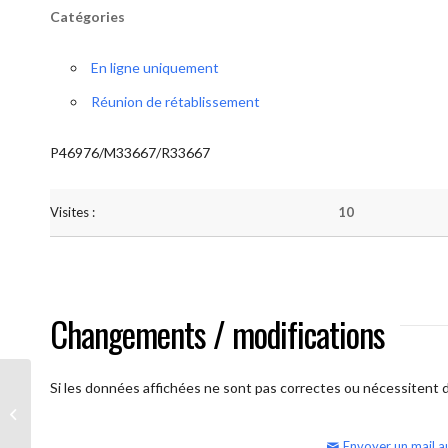
Catégories
En ligne uniquement
Réunion de rétablissement
P46976/M33667/R33667
Visites :
10
Changements / modifications
Si les données affichées ne sont pas correctes ou nécessitent d'
AA Humilité (semaine)
Envoyer un mail a