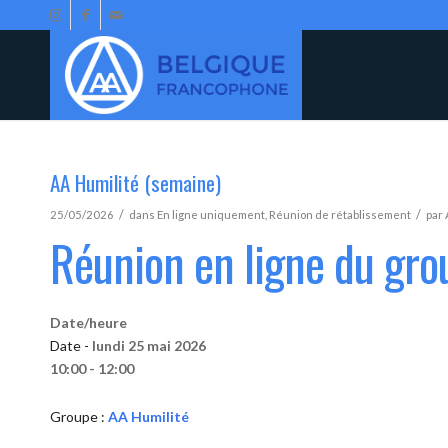
AA Humilité (semaine)
/
/
25/05/2026
dans
En ligne uniquement
,
Réunion de rétablissement
par
Réunion en ligne du gro
Date/heure
Date -
lundi 25 mai 2026
10:00 - 12:00
Groupe :
AA Humilité