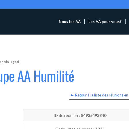
Nous les AA
Les AA pour vous?
Admin Digital
upe AA Humilité
Retour à la liste des réunions en 
ID de réunion :
84935493840
Code / mot de passe :
1234