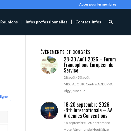
Accès pour les membres
Reunions
Infos professionnelles
Contact-infos
ÉVÈNEMENTS ET CONGRÈS
28-30 Août 2026 – Forum
Francophone Européen du
Service
28 août
-
30 août
MISE A JOUR: Centre ADDEPPA,
Vigy , Moselle
ligne
18-20 septembre 2026
-8th Internationale – AA
Ardennes Conventions
18 septembre
-
20 septembre
Hotel Vayamundo Houffalize