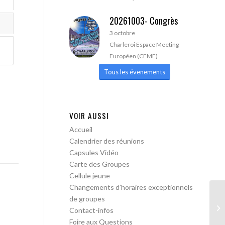
20261003- Congrès
3 octobre
Charleroi Espace Meeting
Européen (CEME)
Tous les évenements
VOIR AUSSI
Accueil
Calendrier des réunions
Capsules Vidéo
Carte des Groupes
Cellule jeune
Changements d’horaires exceptionnels
de groupes
AA
Contact-infos
Foire aux Questions