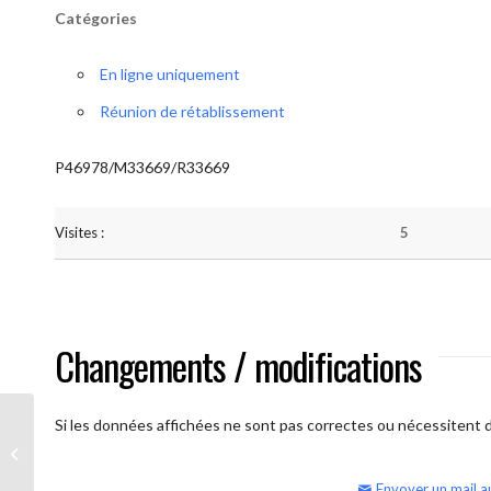
Catégories
En ligne uniquement
Réunion de rétablissement
P46978/M33669/R33669
Visites :
5
Changements / modifications
Si les données affichées ne sont pas correctes ou nécessitent d'
AA Humilité (semaine)
Envoyer un mail a