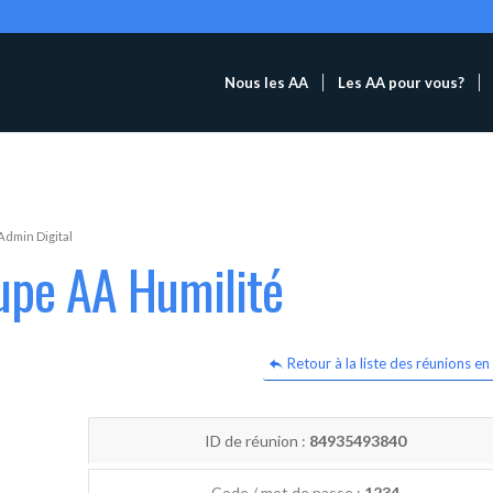
Nous les AA
Les AA pour vous?
Admin Digital
upe AA Humilité
Retour à la liste des réunions en 
ID de réunion :
84935493840
Code / mot de passe :
1234