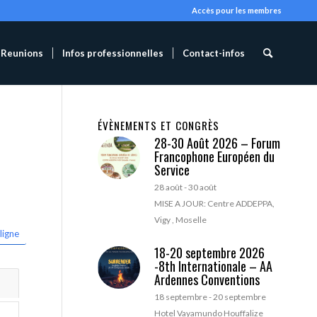
Accès pour les membres
Reunions
Infos professionnelles
Contact-infos
ÉVÈNEMENTS ET CONGRÈS
28-30 Août 2026 – Forum
Francophone Européen du
Service
28 août
-
30 août
MISE A JOUR: Centre ADDEPPA,
Vigy , Moselle
ligne
18-20 septembre 2026
-8th Internationale – AA
Ardennes Conventions
18 septembre
-
20 septembre
Hotel Vayamundo Houffalize