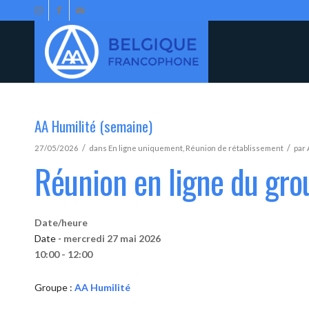
AA Humilité (semaine)
/
/
27/05/2026
dans
En ligne uniquement
,
Réunion de rétablissement
par
Réunion en ligne du gro
Date/heure
Date -
mercredi 27 mai 2026
10:00 - 12:00
Groupe :
AA Humilité