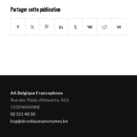
Partager cette publication
AA Belgique Francophone
Rue des Pieds d'Alouette, 42 b
5100 NANINNE
02 511 40 30
bsg@alcooliquesanonymes.be