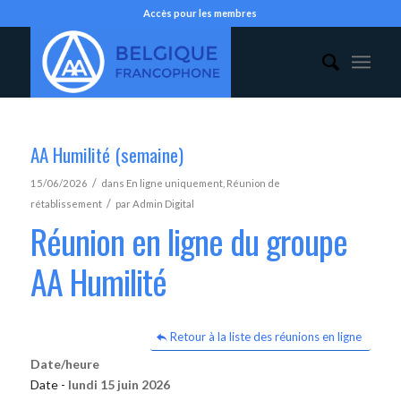
Accès pour les membres
AA Humilité (semaine)
/
15/06/2026
dans
En ligne uniquement
,
Réunion de
/
rétablissement
par
Admin Digital
Réunion en ligne du groupe
AA Humilité
Retour à la liste des réunions en ligne
Date/heure
Date -
lundi 15 juin 2026