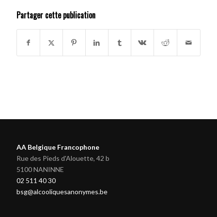
Partager cette publication
AA Belgique Francophone
Rue des Pieds d'Alouette, 42 b
5100 NANINNE
02 511 40 30
bsg@alcooliquesanonymes.be