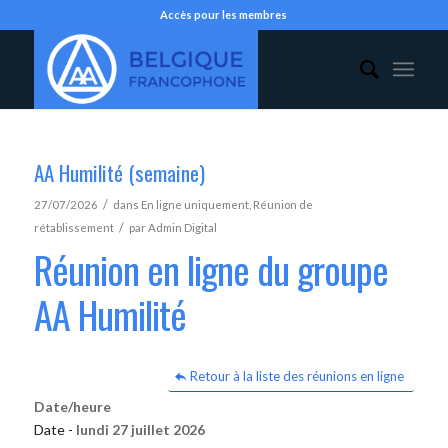
Accès pour les membres
AA Humilité (semaine)
/
27/07/2026
dans
En ligne uniquement
,
Réunion de
/
rétablissement
par
Admin Digital
Réunion en ligne du groupe
AA Humilité
Retour à la liste des réunions en ligne
Date/heure
Date -
lundi 27 juillet 2026