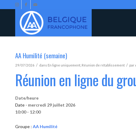
AA Humilité (semaine)
/
/
29/07/2026
dans
En ligne uniquement
,
Réunion de rétablissement
par
Réunion en ligne du gro
Date/heure
Date -
mercredi 29 juillet 2026
10:00 - 12:00
Groupe :
AA Humilité