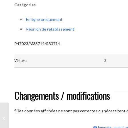
Catégories
En ligne uniquement
Réunion de rétablissement
P47023/M33714/R33714
Visites :
3
Changements / modifications
Si les données affichées ne sont pas correctes ou nécessitent d'
AA Humilité (semaine)
Envoyer un mail a