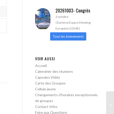
20261003- Congrès
3 octobre
Charleroi Espace Meeting
Européen (CEME)
Tous les évenements
VOIR AUSSI
Accueil
Calendrier des réunions
Capsules Vidéo
Carte des Groupes
Cellule jeune
Changements d’horaires exceptionnels
de groupes
AA
Contact-infos
Foire aux Questions