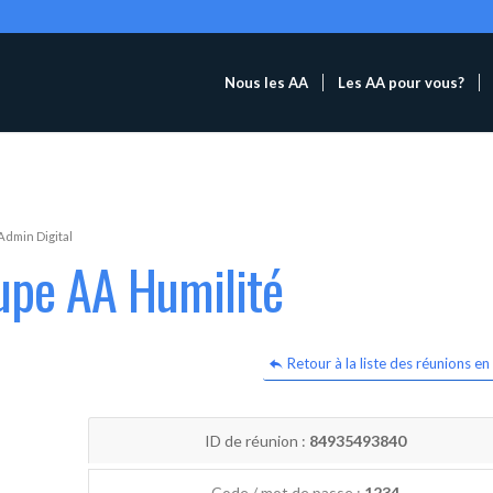
Nous les AA
Les AA pour vous?
Admin Digital
upe AA Humilité
Retour à la liste des réunions en 
ID de réunion :
84935493840
Code / mot de passe :
1234