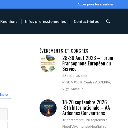
Accès pour les membres
Reunions
Infos professionnelles
Contact-infos
ÉVÈNEMENTS ET CONGRÈS
28-30 Août 2026 – Forum
Francophone Européen du
Service
28 août
-
30 août
MISE A JOUR: Centre ADDEPPA,
Vigy , Moselle
ligne
18-20 septembre 2026
-8th Internationale – AA
Ardennes Conventions
18 septembre
-
20 septembre
Hotel Vayamundo Houffalize