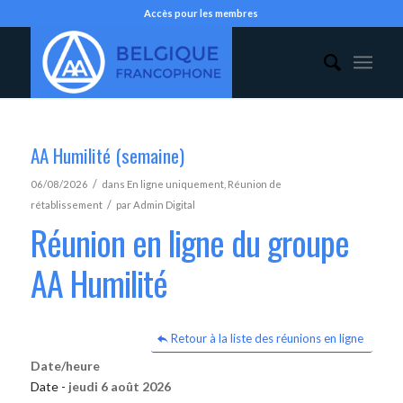
Accès pour les membres
AA Humilité (semaine)
/
06/08/2026
dans
En ligne uniquement
,
Réunion de
/
rétablissement
par
Admin Digital
Réunion en ligne du groupe
AA Humilité
Retour à la liste des réunions en ligne
Date/heure
Date -
jeudi 6 août 2026