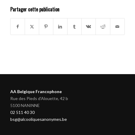
Partager cette publication
AA Belgique Francophone
Rue des Pieds d'Alouette, 42 b
5100 NANINNE
02 511 40 30
bsg@alcooliquesanonymes.be