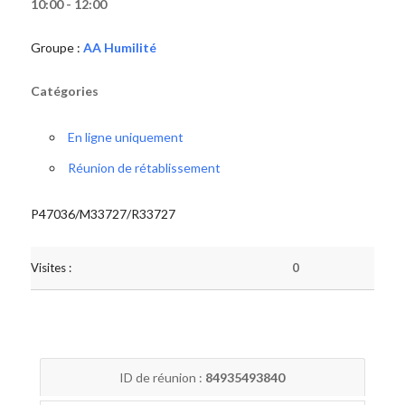
10:00 - 12:00
Groupe :
AA Humilité
Catégories
En ligne uniquement
Réunion de rétablissement
P47036/M33727/R33727
Visites :
0
ID de réunion :
84935493840