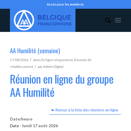
Accès pour les membres
AA Humilité (semaine)
/
17/08/2026
dans
En ligne uniquement
,
Réunion de
/
rétablissement
par
Admin Digital
Réunion en ligne du groupe
AA Humilité
Retour à la liste des réunions en ligne
Date/heure
Date -
lundi 17 août 2026