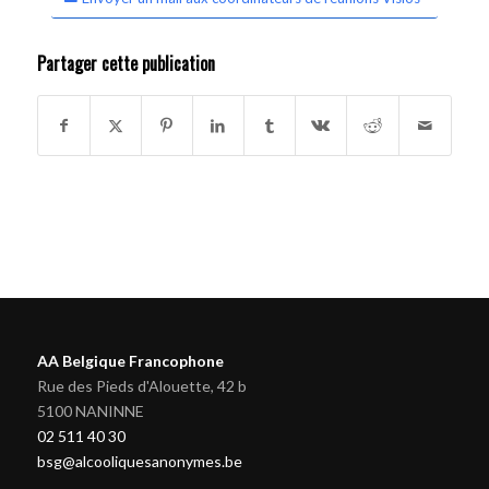
Partager cette publication
AA Belgique Francophone
Rue des Pieds d'Alouette, 42 b
5100 NANINNE
02 511 40 30
bsg@alcooliquesanonymes.be