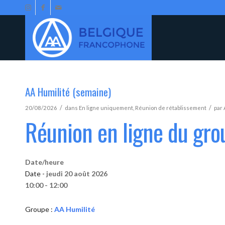
AA Humilité (semaine)
/
/
20/08/2026
dans
En ligne uniquement
,
Réunion de rétablissement
par
Réunion en ligne du gro
Date/heure
Date -
jeudi 20 août 2026
10:00 - 12:00
Groupe :
AA Humilité