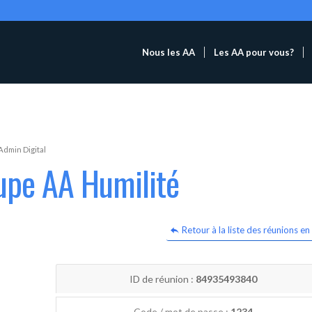
Nous les AA
Les AA pour vous?
Admin Digital
upe AA Humilité
Retour à la liste des réunions en 
ID de réunion :
84935493840
Code / mot de passe :
1234