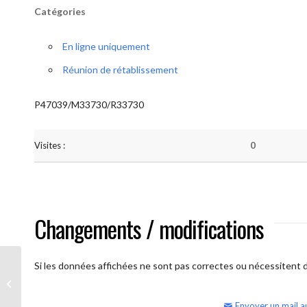
Catégories
En ligne uniquement
Réunion de rétablissement
P47039/M33730/R33730
Visites :
0
Changements / modifications
Si les données affichées ne sont pas correctes ou nécessitent d'
AA Humilité (semaine)
Envoyer un mail a