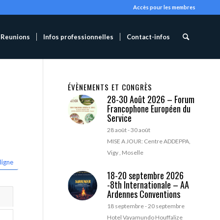
Accès pour les membres
Reunions
Infos professionnelles
Contact-infos
ÉVÈNEMENTS ET CONGRÈS
28-30 Août 2026 – Forum
Francophone Européen du
Service
28 août
-
30 août
MISE A JOUR: Centre ADDEPPA,
Vigy , Moselle
ligne
18-20 septembre 2026
-8th Internationale – AA
Ardennes Conventions
18 septembre
-
20 septembre
Hotel Vayamundo Houffalize