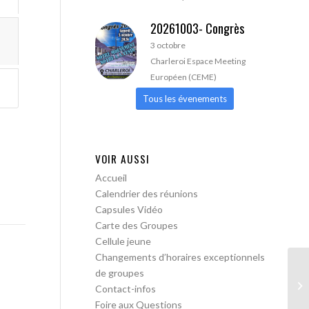
20261003- Congrès
3 octobre
Charleroi Espace Meeting
Européen (CEME)
Tous les évenements
VOIR AUSSI
Accueil
Calendrier des réunions
Capsules Vidéo
Carte des Groupes
Cellule jeune
Changements d’horaires exceptionnels
de groupes
AA
Contact-infos
Foire aux Questions