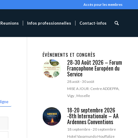
Accès pour les membres
Reunions
Infos professionnelles
Contact-infos
ÉVÈNEMENTS ET CONGRÈS
28-30 Août 2026 – Forum
Francophone Européen du
Service
28 août
-
30 août
MISE A JOUR: Centre ADDEPPA,
Vigy , Moselle
ligne
18-20 septembre 2026
-8th Internationale – AA
Ardennes Conventions
18 septembre
-
20 septembre
Hotel Vayamundo Houffalize