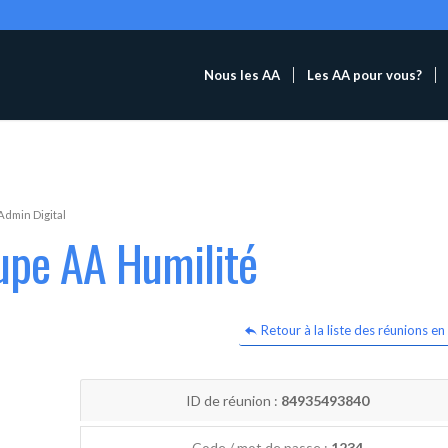
Nous les AA
Les AA pour vous?
Admin Digital
upe AA Humilité
Retour à la liste des réunions en 
ID de réunion :
84935493840
Code / mot de passe :
1234