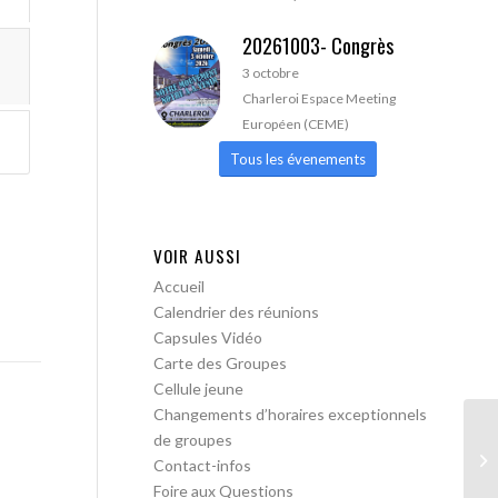
20261003- Congrès
3 octobre
Charleroi Espace Meeting
Européen (CEME)
Tous les évenements
VOIR AUSSI
Accueil
Calendrier des réunions
Capsules Vidéo
Carte des Groupes
Cellule jeune
Changements d’horaires exceptionnels
de groupes
AA
Contact-infos
Foire aux Questions