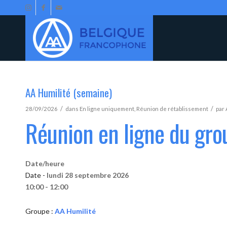
AA Humilité (semaine)
/
/
28/09/2026
dans
En ligne uniquement
,
Réunion de rétablissement
par
Réunion en ligne du gro
Date/heure
Date -
lundi 28 septembre 2026
10:00 - 12:00
Groupe :
AA Humilité