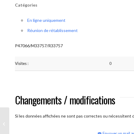
Catégories
En ligne uniquement
Réunion de rétablissement
P47066/M33757/R33757
Visites :
0
Changements / modifications
Si les données affichées ne sont pas correctes ou nécessitent d'
AA Humilité (semaine)
Envoyer un mail a