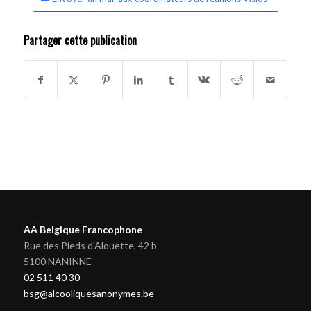
Partager cette publication
AA Belgique Francophone
Rue des Pieds d'Alouette, 42 b
5100 NANINNE
02 511 40 30
bsg@alcooliquesanonymes.be