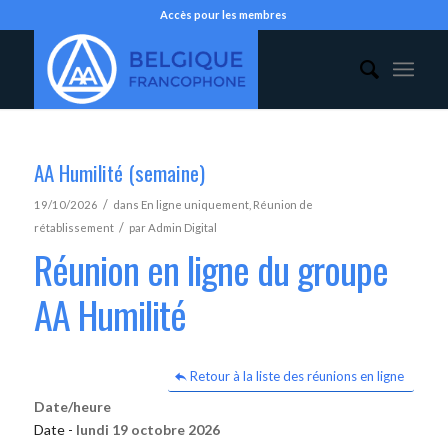
Accès pour les membres
AA Humilité (semaine)
/
19/10/2026
dans
En ligne uniquement
,
Réunion de
/
rétablissement
par
Admin Digital
Réunion en ligne du groupe
AA Humilité
Retour à la liste des réunions en ligne
Date/heure
Date -
lundi 19 octobre 2026