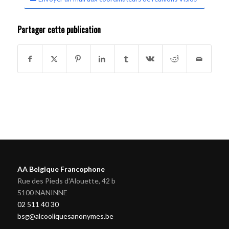
Partager cette publication
AA Belgique Francophone
Rue des Pieds d'Alouette, 42 b
5100 NANINNE
02 511 40 30
bsg@alcooliquesanonymes.be