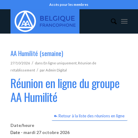
Accès pour les membres
AA Humilité (semaine)
/
27/10/2026
dans
En ligne uniquement
,
Réunion de
/
rétablissement
par
Admin Digital
Réunion en ligne du groupe
AA Humilité
Retour à la liste des réunions en ligne
Date/heure
Date -
mardi 27 octobre 2026