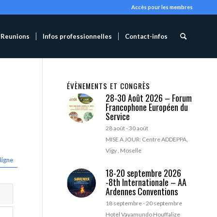
Accès pour les membres
Reunions
Infos professionnelles
Contact-infos
ÉVÈNEMENTS ET CONGRÈS
28-30 Août 2026 – Forum
Francophone Européen du
Service
28 août
-
30 août
MISE A JOUR: Centre ADDEPPA,
Vigy , Moselle
ligne
18-20 septembre 2026
-8th Internationale – AA
Ardennes Conventions
18 septembre
-
20 septembre
Hotel Vayamundo Houffalize