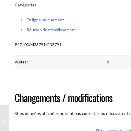
Catégories
En ligne uniquement
Réunion de rétablissement
P47100/M33791/R33791
Visites :
0
Changements / modifications
Si les données affichées ne sont pas correctes ou nécessitent d'
AA Humilité (semaine)
Envoyer un mail a