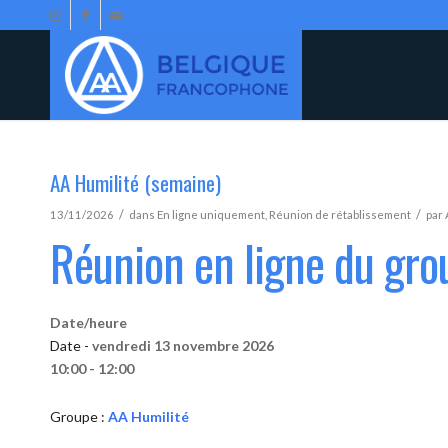
AA Humilité (semaine)
/
/
13/11/2026
dans
En ligne uniquement
,
Réunion de rétablissement
par
Réunion en ligne du gro
Date/heure
Date -
vendredi 13 novembre 2026
10:00 - 12:00
Groupe :
AA Humilité