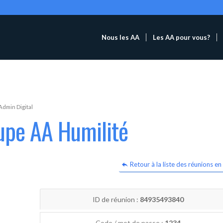
Nous les AA
Les AA pour vous?
Admin Digital
upe AA Humilité
Retour à la liste des réunions en 
ID de réunion :
84935493840
Code / mot de passe :
1234