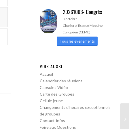
20261003- Congrès
3 octobre
Charleroi Espace Meeting
Européen (CEME)
Tous les évenements
VOIR AUSSI
Accueil
Calendrier des réunions
Capsules Vidéo
Carte des Groupes
Cellule jeune
Changements d’horaires exceptionnels
de groupes
AA
Contact-infos
Foire aux Questions