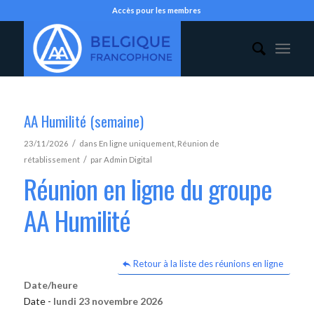
Accès pour les membres
AA Humilité (semaine)
/
23/11/2026
dans
En ligne uniquement
,
Réunion de
/
rétablissement
par
Admin Digital
Réunion en ligne du groupe
AA Humilité
Retour à la liste des réunions en ligne
Date/heure
Date -
lundi 23 novembre 2026