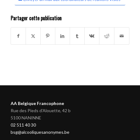
Partager cette publication
AA Belgique Francophone
Rue des Pieds d'Alouette, 42 b
5100 NANINNE
02 511 40 30
bsg@alcooliquesanonymes.be