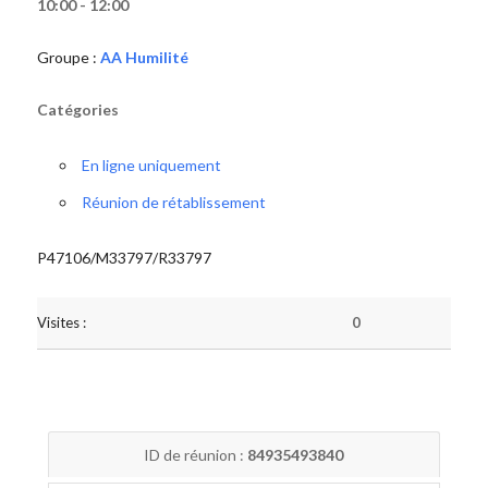
10:00 - 12:00
Groupe :
AA Humilité
Catégories
En ligne uniquement
Réunion de rétablissement
P47106/M33797/R33797
Visites :
0
ID de réunion :
84935493840