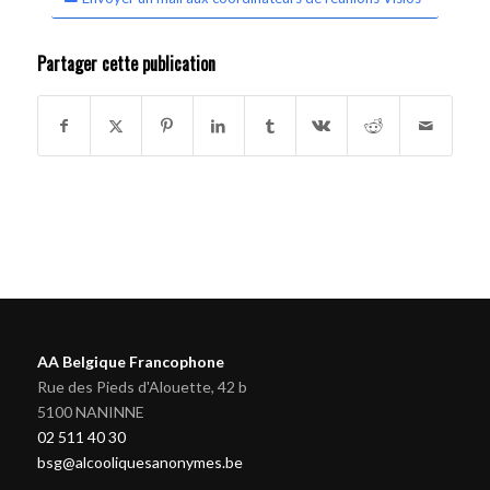
Partager cette publication
AA Belgique Francophone
Rue des Pieds d'Alouette, 42 b
5100 NANINNE
02 511 40 30
bsg@alcooliquesanonymes.be