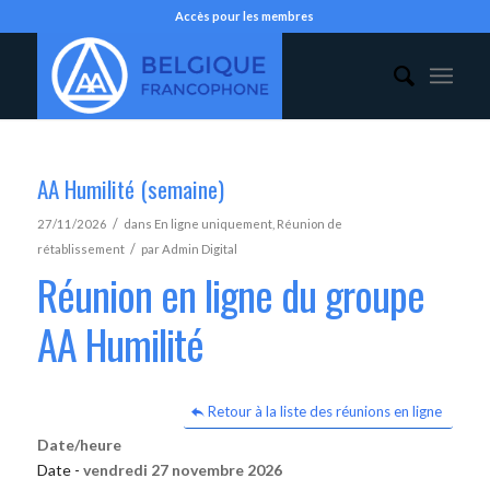
Accès pour les membres
AA Humilité (semaine)
/
27/11/2026
dans
En ligne uniquement
,
Réunion de
/
rétablissement
par
Admin Digital
Réunion en ligne du groupe
AA Humilité
Retour à la liste des réunions en ligne
Date/heure
Date -
vendredi 27 novembre 2026