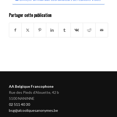
Partager cette publication
AA Belgique Francophone
Rue des Pieds d'Alouette, 42 b
5100 NANINNE
02 511 40 30
bsg@alcooliquesanonymes.be