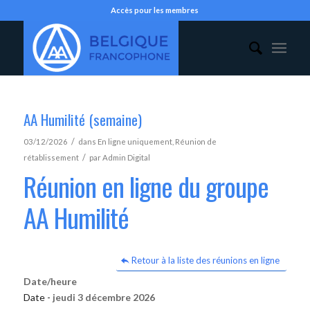
Accès pour les membres
AA Humilité (semaine)
/
03/12/2026
dans
En ligne uniquement
,
Réunion de
/
rétablissement
par
Admin Digital
Réunion en ligne du groupe
AA Humilité
Retour à la liste des réunions en ligne
Date/heure
Date -
jeudi 3 décembre 2026