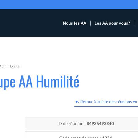
Nous les AA
Les AA pour vous?
Admin Digital
upe AA Humilité
Retour à la liste des réunions en 
ID de réunion :
84935493840
Code / mot de passe :
1234