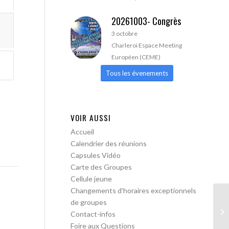
20261003- Congrès
3 octobre
Charleroi Espace Meeting
Européen (CEME)
Tous les évenements
VOIR AUSSI
Accueil
Calendrier des réunions
Capsules Vidéo
Carte des Groupes
Cellule jeune
Changements d’horaires exceptionnels
de groupes
AA
Contact-infos
Foire aux Questions