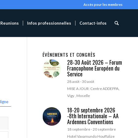
Accès pour les membres
Reunions
Infos professionnelles
Contact-infos
ÉVÈNEMENTS ET CONGRÈS
28-30 Août 2026 – Forum
Francophone Européen du
Service
28 août
-
30 août
MISE A JOUR: Centre ADDEPPA,
Vigy , Moselle
ligne
18-20 septembre 2026
-8th Internationale – AA
Ardennes Conventions
18 septembre
-
20 septembre
Hotel Vayamundo Houffalize