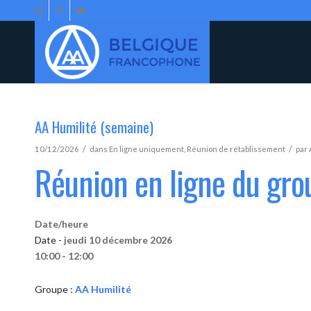
AA Humilité (semaine)
/
/
10/12/2026
dans
En ligne uniquement
,
Réunion de rétablissement
par
Réunion en ligne du gro
Date/heure
Date -
jeudi 10 décembre 2026
10:00 - 12:00
Groupe :
AA Humilité