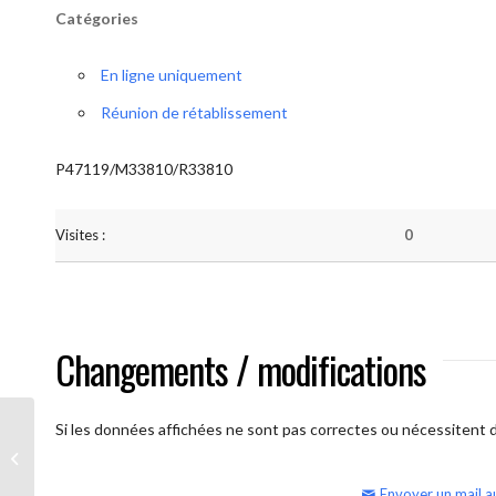
Catégories
En ligne uniquement
Réunion de rétablissement
P47119/M33810/R33810
Visites :
0
Changements / modifications
Si les données affichées ne sont pas correctes ou nécessitent d'
AA Humilité (semaine)
Envoyer un mail a