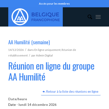
Accès pour les membres
AA Humilité (semaine)
/
14/12/2026
dans
En ligne uniquement
,
Réunion de
/
rétablissement
par
Admin Digital
Réunion en ligne du groupe
AA Humilité
Retour à la liste des réunions en ligne
Date/heure
Date -
lundi 14 décembre 2026