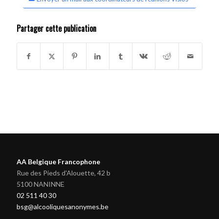
Partager cette publication
AA Belgique Francophone
Rue des Pieds d'Alouette, 42 b
5100 NANINNE
02 511 40 30
bsg@alcooliquesanonymes.be