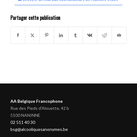
Partager cette publication
AA Belgique Francophone
Rue des Pieds d'Alouette, 42 b
5100 NANINNE
02 511 40 30
bsg@alcooliquesanonymes.be