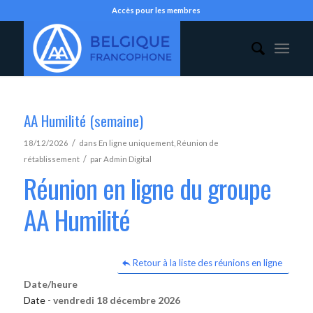
Accès pour les membres
AA Humilité (semaine)
/
18/12/2026
dans
En ligne uniquement
,
Réunion de
/
rétablissement
par
Admin Digital
Réunion en ligne du groupe
AA Humilité
Retour à la liste des réunions en ligne
Date/heure
Date -
vendredi 18 décembre 2026