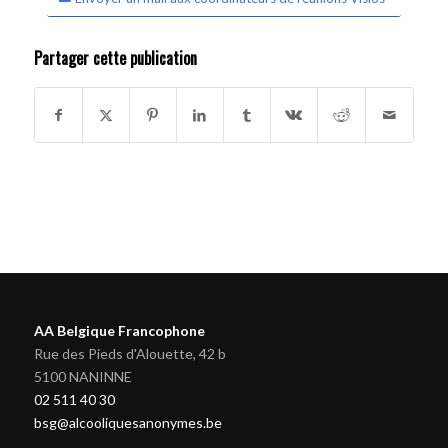
Partager cette publication
AA Belgique Francophone
Rue des Pieds d'Alouette, 42 b
5100 NANINNE
02 511 40 30
bsg@alcooliquesanonymes.be