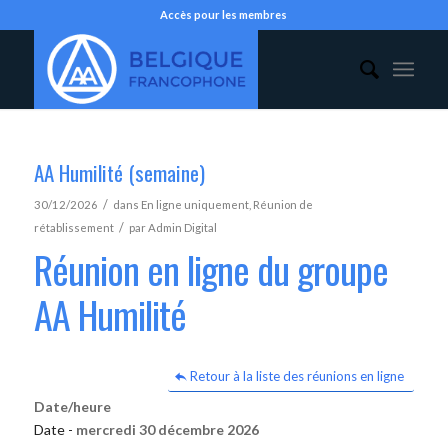
Accès pour les membres
AA Humilité (semaine)
/
30/12/2026
dans
En ligne uniquement
,
Réunion de
/
rétablissement
par
Admin Digital
Réunion en ligne du groupe
AA Humilité
Retour à la liste des réunions en ligne
Date/heure
Date -
mercredi 30 décembre 2026