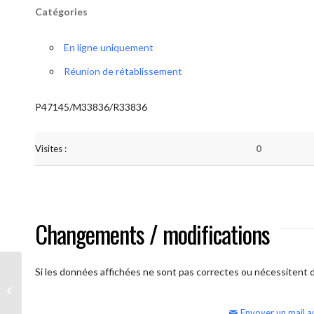
Catégories
En ligne uniquement
Réunion de rétablissement
P47145/M33836/R33836
Visites :
0
Changements / modifications
Si les données affichées ne sont pas correctes ou nécessitent d'
AA Humilité (semaine)
Envoyer un mail a