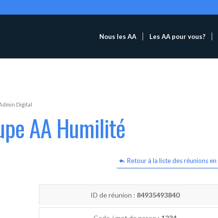
Nous les AA
Les AA pour vous?
Admin Digital
upe AA Humilité
Retour à la liste des réunions en 
ID de réunion :
84935493840
Code / mot de passe :
1234