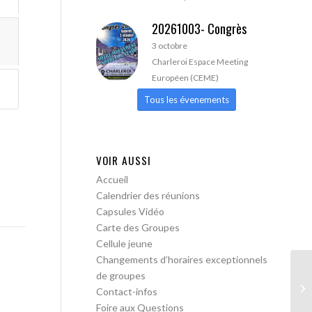
20261003- Congrès
3 octobre
Charleroi Espace Meeting
Européen (CEME)
Tous les évenements
VOIR AUSSI
Accueil
Calendrier des réunions
Capsules Vidéo
Carte des Groupes
Cellule jeune
Changements d’horaires exceptionnels
de groupes
AA
Contact-infos
Foire aux Questions