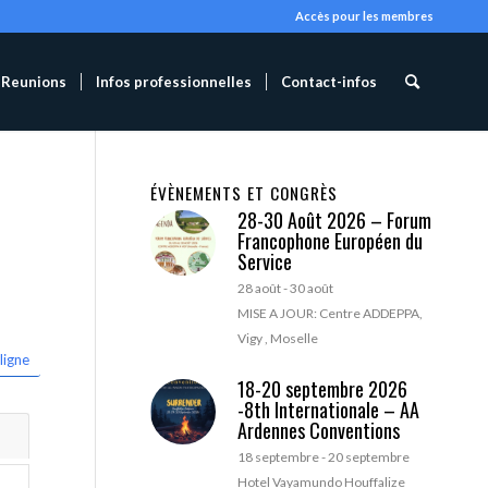
Accès pour les membres
Reunions
Infos professionnelles
Contact-infos
ÉVÈNEMENTS ET CONGRÈS
28-30 Août 2026 – Forum
Francophone Européen du
Service
28 août
-
30 août
MISE A JOUR: Centre ADDEPPA,
Vigy , Moselle
ligne
18-20 septembre 2026
-8th Internationale – AA
Ardennes Conventions
18 septembre
-
20 septembre
Hotel Vayamundo Houffalize