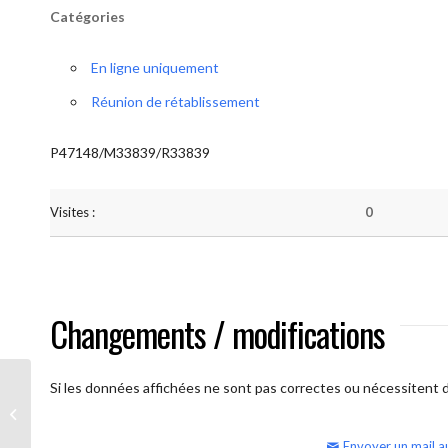
Catégories
En ligne uniquement
Réunion de rétablissement
P47148/M33839/R33839
Visites :
0
Changements / modifications
Si les données affichées ne sont pas correctes ou nécessitent d'
AA Humilité (semaine)
Envoyer un mail a