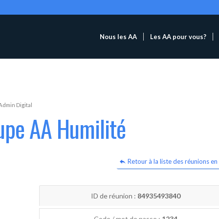
Nous les AA
Les AA pour vous?
Admin Digital
upe AA Humilité
Retour à la liste des réunions en 
ID de réunion :
84935493840
Code / mot de passe :
1234