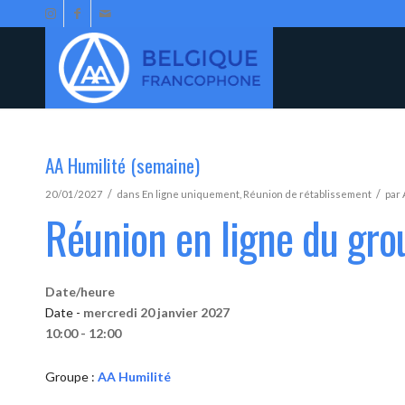
AA Humilité (semaine)
/
/
20/01/2027
dans
En ligne uniquement
,
Réunion de rétablissement
par
Réunion en ligne du gro
Date/heure
Date -
mercredi 20 janvier 2027
10:00 - 12:00
Groupe :
AA Humilité