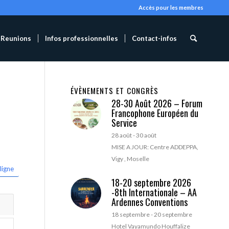
Accès pour les membres
Reunions
Infos professionnelles
Contact-infos
ÉVÈNEMENTS ET CONGRÈS
28-30 Août 2026 – Forum
Francophone Européen du
Service
28 août
-
30 août
MISE A JOUR: Centre ADDEPPA,
Vigy , Moselle
ligne
18-20 septembre 2026
-8th Internationale – AA
Ardennes Conventions
18 septembre
-
20 septembre
Hotel Vayamundo Houffalize