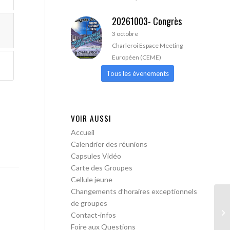
20261003- Congrès
3 octobre
Charleroi Espace Meeting
Européen (CEME)
Tous les évenements
VOIR AUSSI
Accueil
Calendrier des réunions
Capsules Vidéo
Carte des Groupes
Cellule jeune
Changements d’horaires exceptionnels
de groupes
AA
Contact-infos
Foire aux Questions