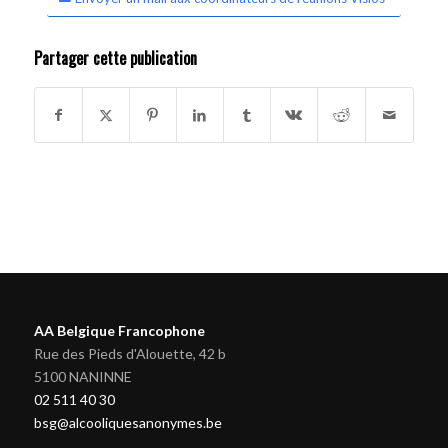
Partager cette publication
AA Belgique Francophone
Rue des Pieds d'Alouette, 42 b
5100 NANINNE
02 511 40 30
bsg@alcooliquesanonymes.be