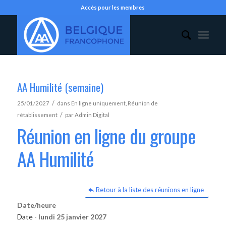
Accès pour les membres
AA Humilité (semaine)
/
25/01/2027
dans
En ligne uniquement
,
Réunion de
/
rétablissement
par
Admin Digital
Réunion en ligne du groupe
AA Humilité
Retour à la liste des réunions en ligne
Date/heure
Date -
lundi 25 janvier 2027