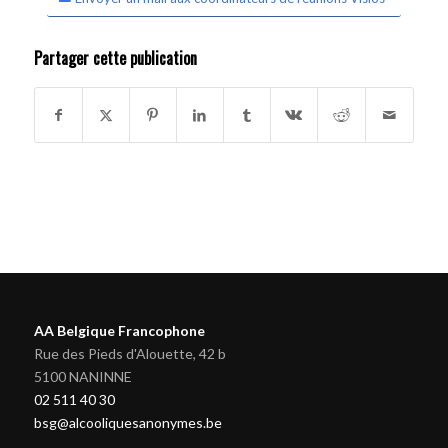
Partager cette publication
AA Belgique Francophone
Rue des Pieds d'Alouette, 42 b
5100 NANINNE
02 511 40 30
bsg@alcooliquesanonymes.be