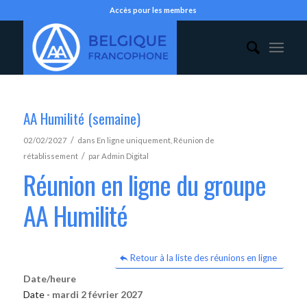
Accès pour les membres
AA Humilité (semaine)
/
02/02/2027
dans
En ligne uniquement
,
Réunion de
/
rétablissement
par
Admin Digital
Réunion en ligne du groupe
AA Humilité
Retour à la liste des réunions en ligne
Date/heure
Date -
mardi 2 février 2027