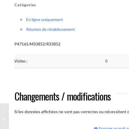
Catégories
En ligne uniquement
Réunion de rétablissement
P47161/M33852/R33852
Visites :
0
Changements / modifications
Si les données affichées ne sont pas correctes ou nécessitent d'
AA Humilité (semaine)
Envoyer un mail a