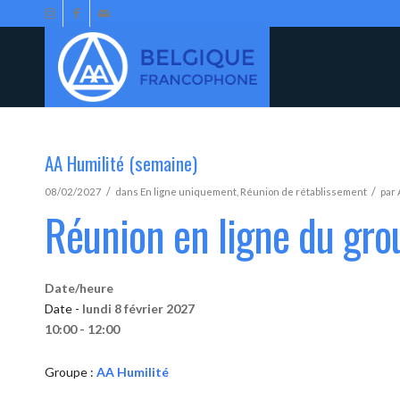
AA Humilité (semaine)
/
/
08/02/2027
dans
En ligne uniquement
,
Réunion de rétablissement
par
Réunion en ligne du gro
Date/heure
Date -
lundi 8 février 2027
10:00 - 12:00
Groupe :
AA Humilité