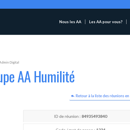
Nous les AA
Les AA pour vous?
Admin Digital
upe AA Humilité
Retour à la liste des réunions en 
ID de réunion :
84935493840
Code / mot de passe :
1234