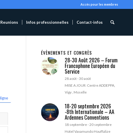
Accès pour les membres
Reunions
Infos professionnelles
Contact-infos
ÉVÈNEMENTS ET CONGRÈS
28-30 Août 2026 – Forum
Francophone Européen du
Service
28 août
-
30 août
MISE A JOUR: Centre ADDEPPA,
Vigy , Moselle
ligne
18-20 septembre 2026
-8th Internationale – AA
Ardennes Conventions
18 septembre
-
20 septembre
Hotel Vayamundo Houffalize