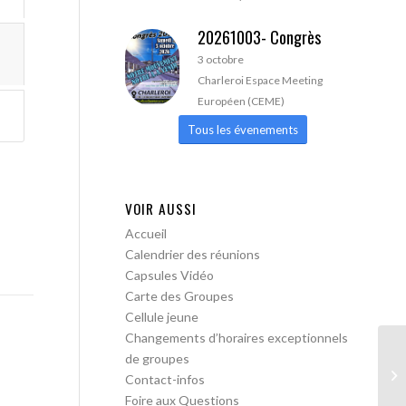
20261003- Congrès
3 octobre
Charleroi Espace Meeting
Européen (CEME)
Tous les évenements
VOIR AUSSI
Accueil
Calendrier des réunions
Capsules Vidéo
Carte des Groupes
Cellule jeune
Changements d’horaires exceptionnels
de groupes
AA
Contact-infos
Foire aux Questions