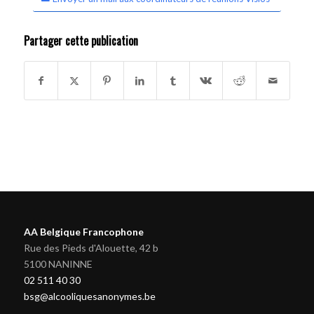
Partager cette publication
AA Belgique Francophone
Rue des Pieds d'Alouette, 42 b
5100 NANINNE
02 511 40 30
bsg@alcooliquesanonymes.be