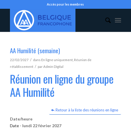
Accès pour les membres
AA Humilité (semaine)
/
22/02/2027
dans
En ligne uniquement
,
Réunion de
/
rétablissement
par
Admin Digital
Réunion en ligne du groupe
AA Humilité
Retour à la liste des réunions en ligne
Date/heure
Date -
lundi 22 février 2027