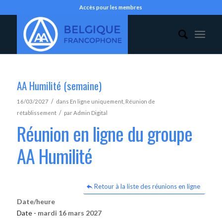
Accès pour les membres
AA Humilité (semaine)
/
16/03/2027
dans
En ligne uniquement
,
Réunion de
/
rétablissement
par
Admin Digital
Réunion en ligne du groupe
AA Humilité
Retour à la liste des réunions en ligne
Date/heure
Date -
mardi 16 mars 2027