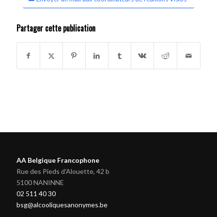
Partager cette publication
AA Belgique Francophone
Rue des Pieds d'Alouette, 42 b
5100 NANINNE
02 511 40 30
bsg@alcooliquesanonymes.be