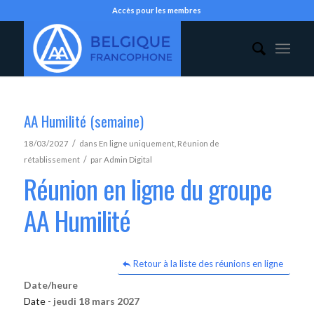
Accès pour les membres
AA Humilité (semaine)
/
18/03/2027
dans
En ligne uniquement
,
Réunion de
/
rétablissement
par
Admin Digital
Réunion en ligne du groupe
AA Humilité
Retour à la liste des réunions en ligne
Date/heure
Date -
jeudi 18 mars 2027