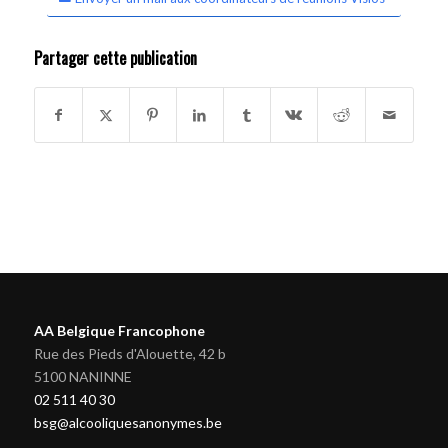
Partager cette publication
AA Belgique Francophone
Rue des Pieds d'Alouette, 42 b
5100 NANINNE
02 511 40 30
bsg@alcooliquesanonymes.be