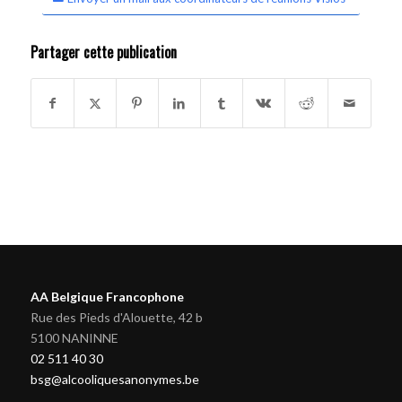
Partager cette publication
AA Belgique Francophone
Rue des Pieds d'Alouette, 42 b
5100 NANINNE
02 511 40 30
bsg@alcooliquesanonymes.be