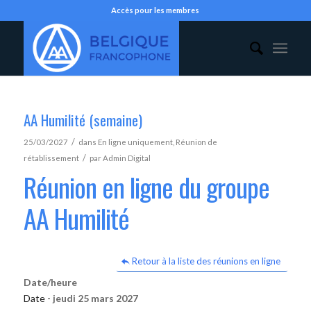
Accès pour les membres
AA Humilité (semaine)
/
25/03/2027
dans
En ligne uniquement
,
Réunion de
/
rétablissement
par
Admin Digital
Réunion en ligne du groupe
AA Humilité
Retour à la liste des réunions en ligne
Date/heure
Date -
jeudi 25 mars 2027