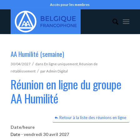
Accès pour les membres
AA Humilité (semaine)
/
30/04/2027
dans
En ligne uniquement
,
Réunion de
/
rétablissement
par
Admin Digital
Réunion en ligne du groupe
AA Humilité
Retour à la liste des réunions en ligne
Date/heure
Date -
vendredi 30 avril 2027