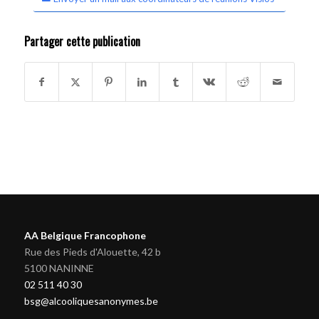
Partager cette publication
AA Belgique Francophone
Rue des Pieds d'Alouette, 42 b
5100 NANINNE
02 511 40 30
bsg@alcooliquesanonymes.be