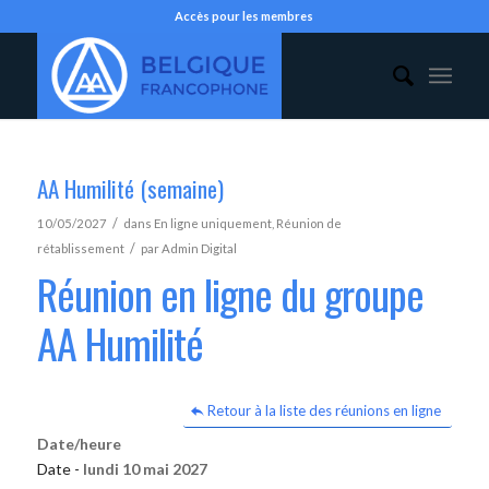
Accès pour les membres
AA Humilité (semaine)
/
10/05/2027
dans
En ligne uniquement
,
Réunion de
/
rétablissement
par
Admin Digital
Réunion en ligne du groupe
AA Humilité
Retour à la liste des réunions en ligne
Date/heure
Date -
lundi 10 mai 2027