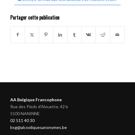
Partager cette publication
AA Belgique Francophone
Rue des Pieds d'Alouette, 42 b
5100 NANINNE
02 511 40 30
bsg@alcooliquesanonymes.be