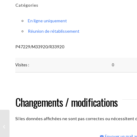
Catégories
En ligne uniquement
Réunion de rétablissement
P47229/M33920/R33920
Visites :
0
Changements / modifications
Si les données affichées ne sont pas correctes ou nécessitent d'
AA Humilité (semaine)
Envoyer un mail a