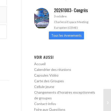
20261003- Congrès
3 octobre
Charleroi Espace Meeting
Européen (CEME)
Tous les évenements
VOIR AUSSI
Accueil
Calendrier des réunions
Capsules Vidéo
Carte des Groupes
Cellule jeune
Changements d’horaires exceptionnels
de groupes
AA
Contact-infos
Foire aux Questions