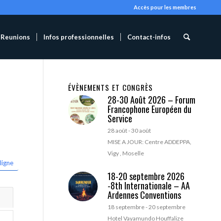
Accès pour les membres
Reunions
Infos professionnelles
Contact-infos
ÉVÈNEMENTS ET CONGRÈS
28-30 Août 2026 – Forum
Francophone Européen du
Service
28 août
-
30 août
MISE A JOUR: Centre ADDEPPA,
Vigy , Moselle
ligne
18-20 septembre 2026
-8th Internationale – AA
Ardennes Conventions
18 septembre
-
20 septembre
Hotel Vayamundo Houffalize