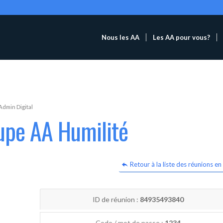
Nous les AA
Les AA pour vous?
Admin Digital
upe AA Humilité
Retour à la liste des réunions en 
ID de réunion :
84935493840
Code / mot de passe :
1234