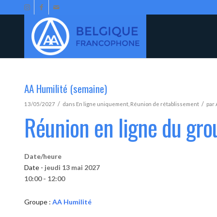
AA Humilité (semaine)
/
/
13/05/2027
dans
En ligne uniquement
,
Réunion de rétablissement
par
Réunion en ligne du gro
Date/heure
Date -
jeudi 13 mai 2027
10:00 - 12:00
Groupe :
AA Humilité