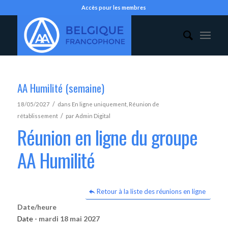
Accès pour les membres
AA Humilité (semaine)
/
18/05/2027
dans
En ligne uniquement
,
Réunion de
/
rétablissement
par
Admin Digital
Réunion en ligne du groupe
AA Humilité
Retour à la liste des réunions en ligne
Date/heure
Date -
mardi 18 mai 2027