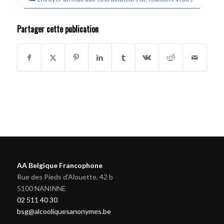
Partager cette publication
AA Belgique Francophone
Rue des Pieds d'Alouette, 42 b
5100 NANINNE
02 511 40 30
bsg@alcooliquesanonymes.be