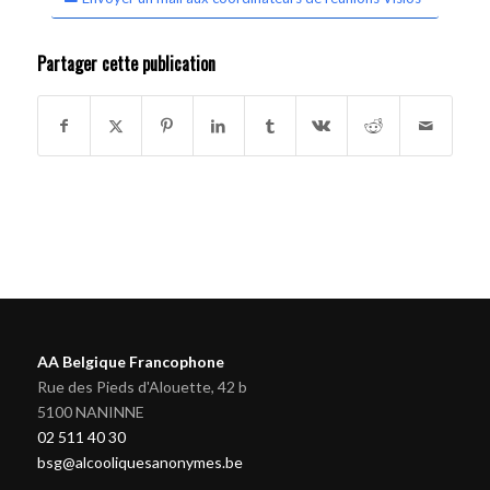
Partager cette publication
AA Belgique Francophone
Rue des Pieds d'Alouette, 42 b
5100 NANINNE
02 511 40 30
bsg@alcooliquesanonymes.be