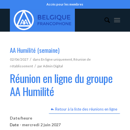
Accès pour les membres
AA Humilité (semaine)
/
02/06/2027
dans
En ligne uniquement
,
Réunion de
/
rétablissement
par
Admin Digital
Réunion en ligne du groupe
AA Humilité
Retour à la liste des réunions en ligne
Date/heure
Date -
mercredi 2 juin 2027