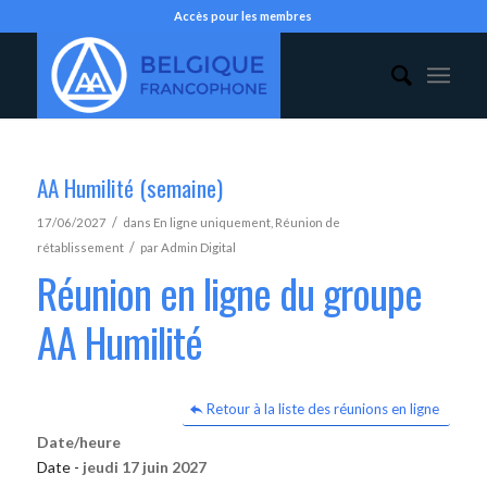
Accès pour les membres
AA Humilité (semaine)
/
17/06/2027
dans
En ligne uniquement
,
Réunion de
/
rétablissement
par
Admin Digital
Réunion en ligne du groupe
AA Humilité
Retour à la liste des réunions en ligne
Date/heure
Date -
jeudi 17 juin 2027