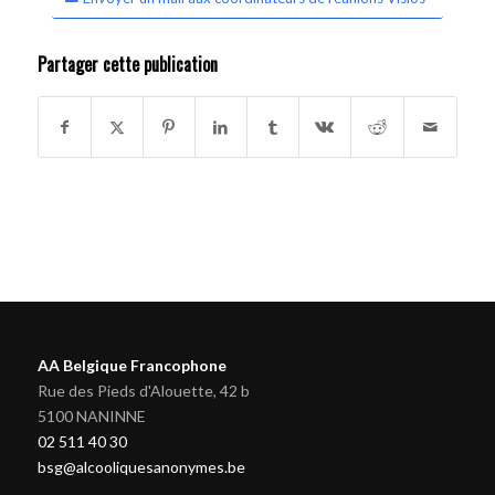
Partager cette publication
AA Belgique Francophone
Rue des Pieds d'Alouette, 42 b
5100 NANINNE
02 511 40 30
bsg@alcooliquesanonymes.be