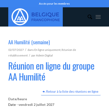
Accès pour les membres
AA Humilité (semaine)
/
02/07/2027
dans
En ligne uniquement
,
Réunion de
/
rétablissement
par
Admin Digital
Réunion en ligne du groupe
AA Humilité
Retour à la liste des réunions en ligne
Date/heure
Date -
vendredi 2 juillet 2027