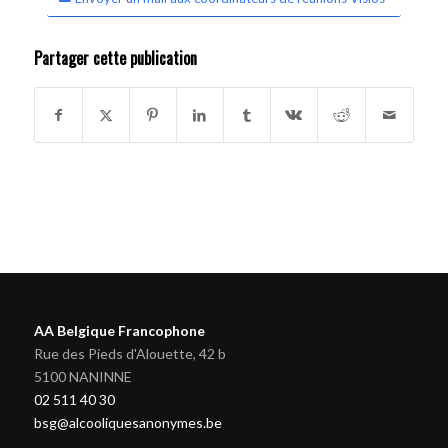
Partager cette publication
AA Belgique Francophone
Rue des Pieds d'Alouette, 42 b
5100 NANINNE
02 511 40 30
bsg@alcooliquesanonymes.be