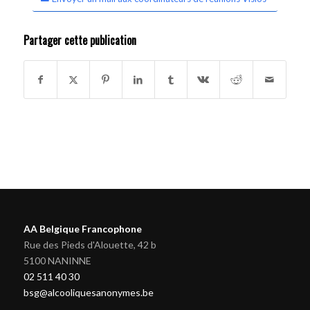
Partager cette publication
AA Belgique Francophone
Rue des Pieds d'Alouette, 42 b
5100 NANINNE
02 511 40 30
bsg@alcooliquesanonymes.be