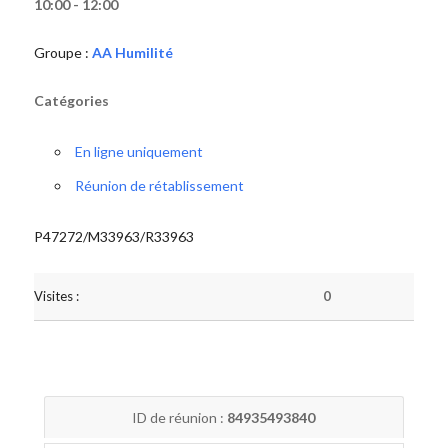
10:00 - 12:00
Groupe :
AA Humilité
Catégories
En ligne uniquement
Réunion de rétablissement
P47272/M33963/R33963
Visites :
0
ID de réunion :
84935493840