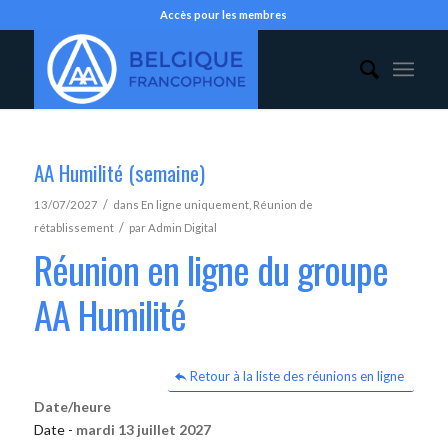
Accès pour les membres
AA Humilité (semaine)
/
13/07/2027
dans
En ligne uniquement
,
Réunion de
/
rétablissement
par
Admin Digital
Réunion en ligne du groupe
AA Humilité
Retour à la liste des réunions en ligne
Date/heure
Date -
mardi 13 juillet 2027