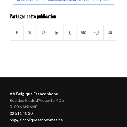
Partager cette publication
AA Belgique Francophone
Rue des Pieds d'Alouette, 42 b
5100 NANINNE
02 511 40 30
bsg@alcooliquesanonymes.be