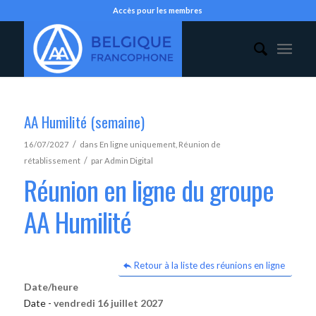
Accès pour les membres
AA Humilité (semaine)
/
16/07/2027
dans
En ligne uniquement
,
Réunion de
/
rétablissement
par
Admin Digital
Réunion en ligne du groupe
AA Humilité
Retour à la liste des réunions en ligne
Date/heure
Date -
vendredi 16 juillet 2027