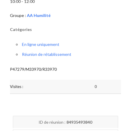
10:00 - 12:00
Groupe :
AA Humilité
Catégories
En ligne uniquement
Réunion de rétablissement
P47279/M33970/R33970
Visites :
0
ID de réunion :
84935493840