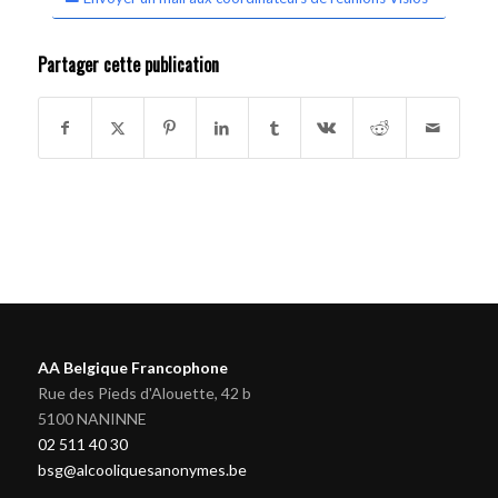
Partager cette publication
AA Belgique Francophone
Rue des Pieds d'Alouette, 42 b
5100 NANINNE
02 511 40 30
bsg@alcooliquesanonymes.be