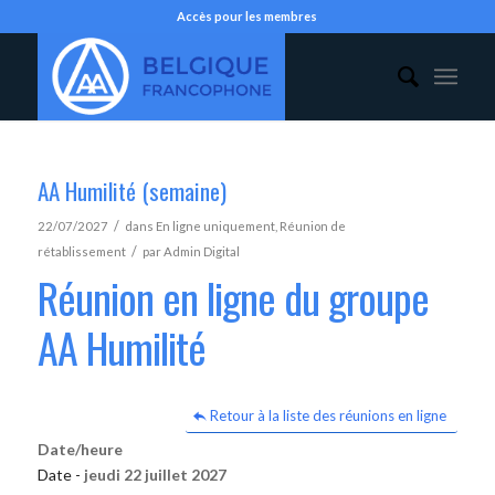
Accès pour les membres
AA Humilité (semaine)
/
22/07/2027
dans
En ligne uniquement
,
Réunion de
/
rétablissement
par
Admin Digital
Réunion en ligne du groupe
AA Humilité
Retour à la liste des réunions en ligne
Date/heure
Date -
jeudi 22 juillet 2027