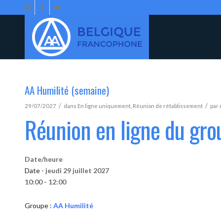
AA Humilité (semaine)
/
/
29/07/2027
dans
En ligne uniquement
,
Réunion de rétablissement
par
Réunion en ligne du gro
Date/heure
Date -
jeudi 29 juillet 2027
10:00 - 12:00
Groupe :
AA Humilité