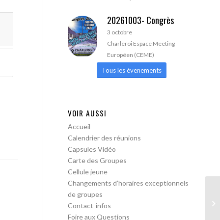
20261003- Congrès
3 octobre
Charleroi Espace Meeting
Européen (CEME)
Tous les évenements
VOIR AUSSI
Accueil
Calendrier des réunions
Capsules Vidéo
Carte des Groupes
Cellule jeune
Changements d’horaires exceptionnels
de groupes
AA
Contact-infos
Foire aux Questions