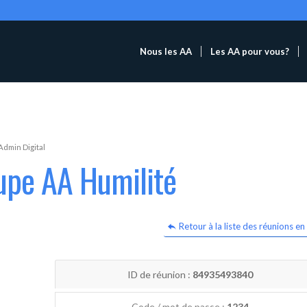
Nous les AA
Les AA pour vous?
Admin Digital
upe AA Humilité
Retour à la liste des réunions en 
ID de réunion :
84935493840
Code / mot de passe :
1234