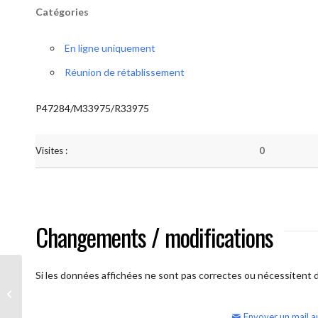
Catégories
En ligne uniquement
Réunion de rétablissement
P47284/M33975/R33975
Visites :
0
Changements / modifications
Si les données affichées ne sont pas correctes ou nécessitent d'
AA Humilité (semaine)
Envoyer un mail a