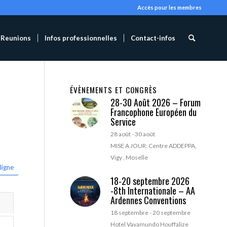
Accès pour les membres
Reunions
Infos professionnelles
Contact-infos
ÉVÈNEMENTS ET CONGRÈS
28-30 Août 2026 – Forum
Francophone Européen du
Service
28 août
-
30 août
MISE A JOUR: Centre ADDEPPA,
Vigy , Moselle
ligne
18-20 septembre 2026
-8th Internationale – AA
Ardennes Conventions
18 septembre
-
20 septembre
Hotel Vayamundo Houffalize