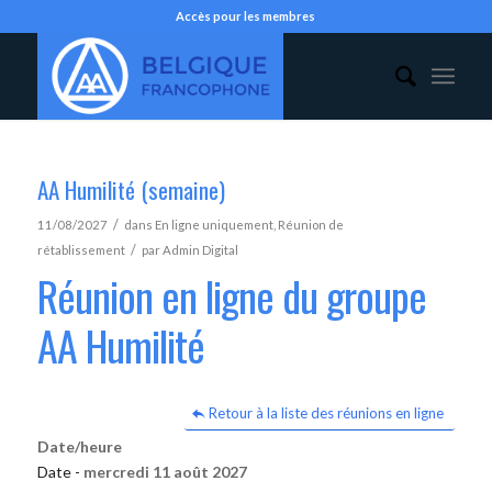
Accès pour les membres
AA Humilité (semaine)
/
11/08/2027
dans
En ligne uniquement
,
Réunion de
/
rétablissement
par
Admin Digital
Réunion en ligne du groupe
AA Humilité
Retour à la liste des réunions en ligne
Date/heure
Date -
mercredi 11 août 2027