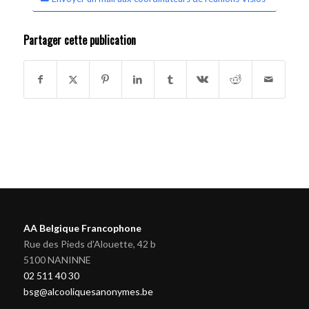
Partager cette publication
AA Belgique Francophone
Rue des Pieds d'Alouette, 42 b
5100 NANINNE
02 511 40 30
bsg@alcooliquesanonymes.be