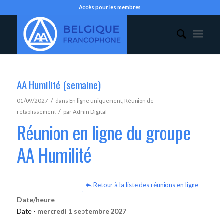
Accès pour les membres
AA Humilité (semaine)
/
01/09/2027
dans
En ligne uniquement
,
Réunion de
/
rétablissement
par
Admin Digital
Réunion en ligne du groupe
AA Humilité
Retour à la liste des réunions en ligne
Date/heure
Date -
mercredi 1 septembre 2027