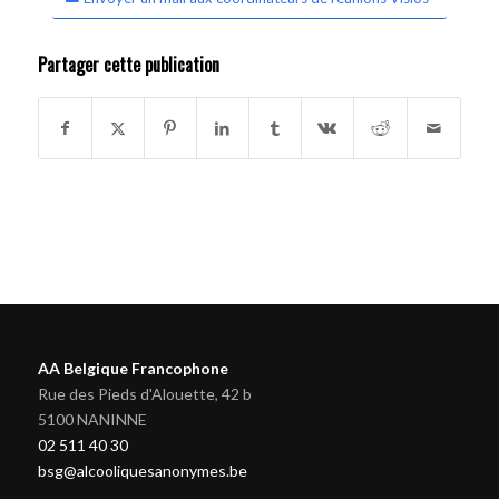
Partager cette publication
AA Belgique Francophone
Rue des Pieds d'Alouette, 42 b
5100 NANINNE
02 511 40 30
bsg@alcooliquesanonymes.be