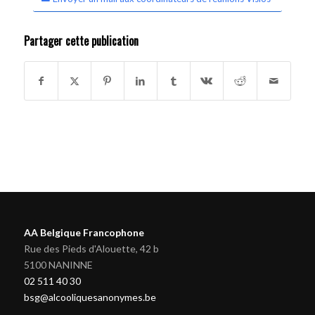
Partager cette publication
AA Belgique Francophone
Rue des Pieds d'Alouette, 42 b
5100 NANINNE
02 511 40 30
bsg@alcooliquesanonymes.be