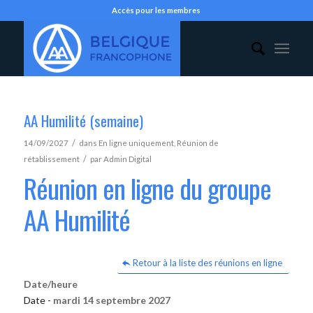
Accès pour les membres
AA Humilité (semaine)
/
14/09/2027
dans
En ligne uniquement
,
Réunion de
/
rétablissement
par
Admin Digital
Réunion en ligne du groupe
AA Humilité
Retour à la liste des réunions en ligne
Date/heure
Date -
mardi 14 septembre 2027