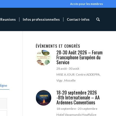
Accès pour les membres
Reunions
Infos professionnelles
Contact-infos
ÉVÈNEMENTS ET CONGRÈS
28-30 Août 2026 – Forum
Francophone Européen du
Service
28 août
-
30 août
MISE A JOUR: Centre ADDEPPA,
Vigy , Moselle
ligne
18-20 septembre 2026
-8th Internationale – AA
Ardennes Conventions
18 septembre
-
20 septembre
Hotel Vayamundo Houffalize