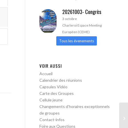
20261003- Congrès
3 octobre
Charleroi Espace Meeting
Européen (CEME)
Tous les évenements
VOIR AUSSI
Accueil
Calendrier des réunions
Capsules Vidéo
Carte des Groupes
Cellule jeune
Changements d’horaires exceptionnels
de groupes
AA
Contact-infos
Foire aux Questions