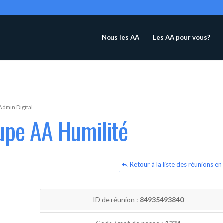
Nous les AA
Les AA pour vous?
Admin Digital
upe AA Humilité
Retour à la liste des réunions en 
ID de réunion :
84935493840
Code / mot de passe :
1234