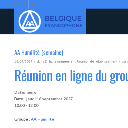
AA Humilité (semaine)
/
/
16/09/2027
dans
En ligne uniquement
,
Réunion de rétablissement
par
Réunion en ligne du gro
Date/heure
Date -
jeudi 16 septembre 2027
10:00 - 12:00
Groupe :
AA Humilité