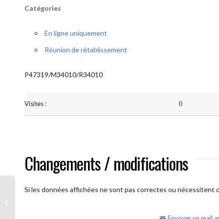
Catégories
En ligne uniquement
Réunion de rétablissement
P47319/M34010/R34010
Visites :
0
Changements / modifications
Si les données affichées ne sont pas correctes ou nécessitent d'
AA Humilité (semaine)
Envoyer un mail a