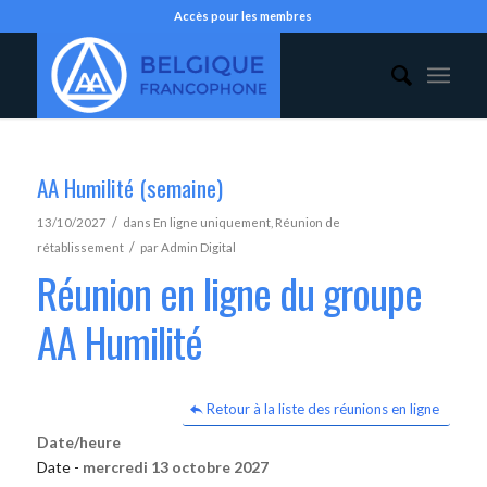
Accès pour les membres
AA Humilité (semaine)
/
13/10/2027
dans
En ligne uniquement
,
Réunion de
/
rétablissement
par
Admin Digital
Réunion en ligne du groupe
AA Humilité
Retour à la liste des réunions en ligne
Date/heure
Date -
mercredi 13 octobre 2027