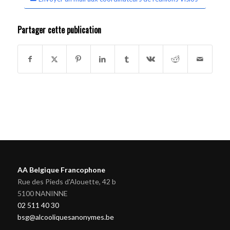
Partager cette publication
AA Belgique Francophone
Rue des Pieds d'Alouette, 42 b
5100 NANINNE
02 511 40 30
bsg@alcooliquesanonymes.be