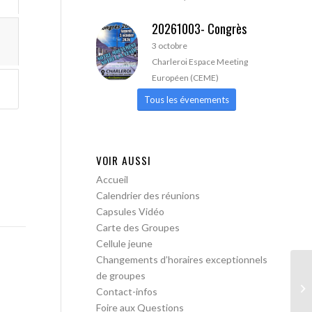
20261003- Congrès
3 octobre
Charleroi Espace Meeting
Européen (CEME)
Tous les évenements
VOIR AUSSI
Accueil
Calendrier des réunions
Capsules Vidéo
Carte des Groupes
Cellule jeune
Changements d’horaires exceptionnels
de groupes
AA
Contact-infos
Foire aux Questions