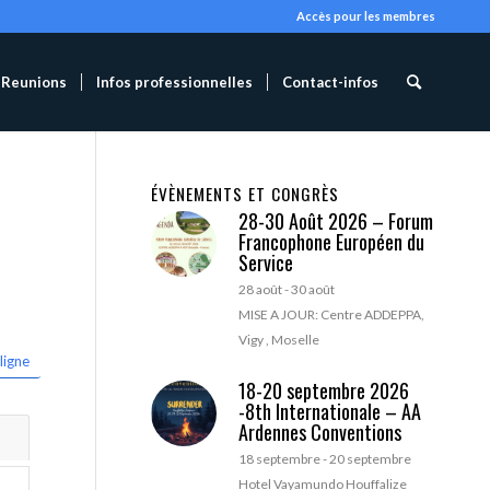
Accès pour les membres
Reunions
Infos professionnelles
Contact-infos
ÉVÈNEMENTS ET CONGRÈS
28-30 Août 2026 – Forum
Francophone Européen du
Service
28 août
-
30 août
MISE A JOUR: Centre ADDEPPA,
Vigy , Moselle
ligne
18-20 septembre 2026
-8th Internationale – AA
Ardennes Conventions
18 septembre
-
20 septembre
Hotel Vayamundo Houffalize