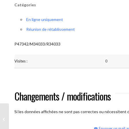
Catégories
En ligne uniquement
Réunion de rétablissement
P47342/M34033/R34033
Visites :
0
Changements / modifications
Si les données affichées ne sont pas correctes ou nécessitent d'
AA Humilité (semaine)
Envoyer un mail a