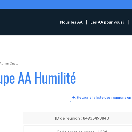
Nous les AA
Les AA pour vous?
Admin Digital
upe AA Humilité
Retour à la liste des réunions en 
ID de réunion :
84935493840
Code / mot de passe :
1234