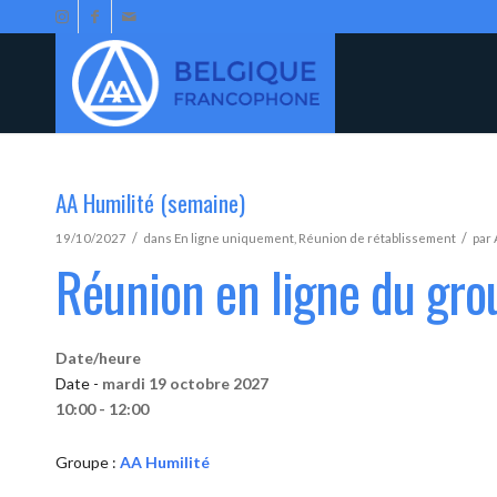
AA Humilité (semaine)
/
/
19/10/2027
dans
En ligne uniquement
,
Réunion de rétablissement
par
Réunion en ligne du gro
Date/heure
Date -
mardi 19 octobre 2027
10:00 - 12:00
Groupe :
AA Humilité